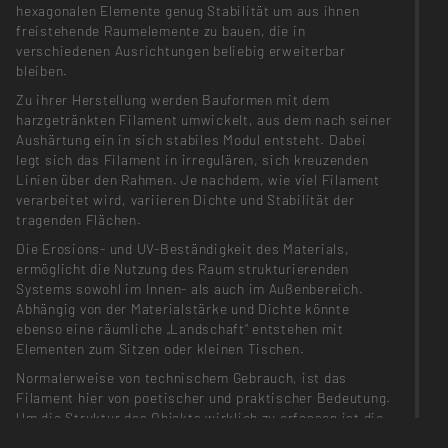
hexagonalen Elemente genug Stabilität um aus ihnen
freistehende Raumelemente zu bauen, die in
verschiedenen Ausrichtungen beliebig erweiterbar
bleiben.
Zu ihrer Herstellung werden Bauformen mit dem
harzgetränkten Filament umwickelt, aus dem nach seiner
Aushärtung ein in sich stabiles Modul entsteht. Dabei
legt sich das Filament in irregulären, sich kreuzenden
Linien über den Rahmen. Je nachdem, wie viel Filament
verarbeitet wird, variieren Dichte und Stabilität der
tragenden Flächen.
Die Erosions- und UV-Beständigkeit des Materials,
ermöglicht die Nutzung des Raum strukturierenden
Systems sowohl im Innen- als auch im Außenbereich.
Abhängig von der Materialstärke und Dichte könnte
ebenso eine räumliche „Landschaft“ entstehen mit
Elementen zum Sitzen oder kleinen Tischen.
Normalerweise von technischem Gebrauch, ist das
Filament hier von poetischer und praktischer Bedeutung.
Um die Struktur des Objekts wirklich zu erfassen ist die
Bewegung des Betrachters essentiell, erst durch sie