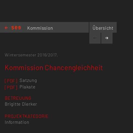
Kommission
Übersicht
Chancengleichheit
Wintersemester 2016/2017,
Kommission Chancengleichheit
Satzung
[PDF]
Plakate
[PDF]
BETREUUNG
Brigitte Dierker
PROJEKTKATEGORIE
Information