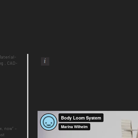
aterial-
ng
,
CAD-
w, now” –
ast