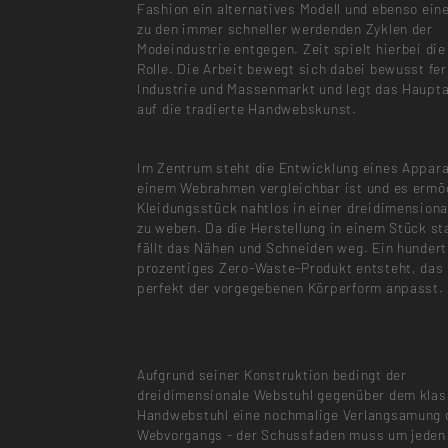
Fashion ein alternatives Modell und ebenso ein
zu den immer schneller werdenden Zyklen der
Modeindustrie entgegen. Zeit spielt hierbei die
Rolle. Die Arbeit bewegt sich dabei bewusst fe
Industrie und Massenmarkt und legt das Haup
auf die tradierte Handwebskunst.
Im Zentrum steht die Entwicklung eines Appara
einem Webrahmen vergleichbar ist und es ermög
Kleidungsstück nahtlos in einer dreidimension
zu weben. Da die Herstellung in einem Stück st
fällt das Nähen und Schneiden weg. Ein hundert
prozentiges Zero-Waste-Produkt entsteht, das 
perfekt der vorgegebenen Körperform anpasst.
Aufgrund seiner Konstruktion bedingt der
dreidimensionale Webstuhl gegenüber dem kla
Handwebstuhl eine nochmalige Verlangsamung 
Webvorgangs - der Schussfaden muss um jeden 