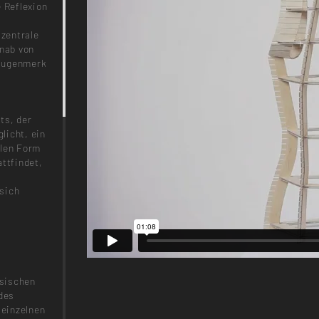
e Reflexion
 zentrale
rnab von
taugenmerk
ts, der
licht, ein
alen Form
attfindet,
sich
ssischen
des
einzelnen