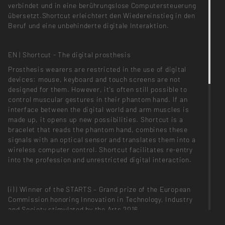
verbindet und in eine berührungslose Computersteuerung
übersetzt.Shortcut erleichtert den Wiedereinstieg in den
Beruf und eine unbehinderte digitale Interaktion.
EN | Shortcut - The digital prosthesis
Prosthesis wearers are restricted in the use of digital
devices: mouse, keyboard and touch screens are not
designed for them. However, it's often still possible to
control muscular gestures in their phantom hand. If an
interface between the digital world and arm muscles is
made up, it opens up new possibilities. Shortcut is a
bracelet that reads the phantom hand, combines these
signals with an optical sensor and translates them into a
wireless computer control. Shortcut facilitates re-entry
into the profession and unrestricted digital interaction.
(i) | Winner of the STARTS – Grand prize of the European
Commission honoring Innovation in Technology, Industry
and Society stimulated by the Arts 2016
starts-prize.aec.at/en/winners/