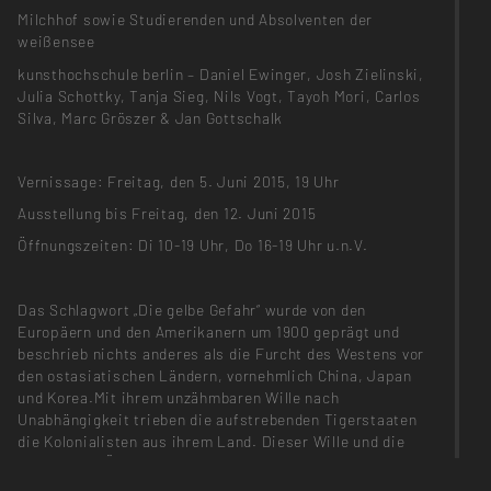
Milchhof sowie Studierenden und Absolventen der
weißensee
kunsthochschule berlin – Daniel Ewinger, Josh Zielinski,
Julia Schottky, Tanja Sieg, Nils Vogt, Tayoh Mori, Carlos
Silva, Marc Gröszer & Jan Gottschalk
Vernissage: Freitag, den 5. Juni 2015, 19 Uhr
Ausstellung bis Freitag, den 12. Juni 2015
Öffnungszeiten: Di 10-19 Uhr, Do 16-19 Uhr u.n.V.
Das Schlagwort „Die gelbe Gefahr“ wurde von den
Europäern und den Amerikanern um 1900 geprägt und
beschrieb nichts anderes als die Furcht des Westens vor
den ostasiatischen Ländern, vornehmlich China, Japan
und Korea.Mit ihrem unzähmbaren Wille nach
Unabhängigkeit trieben die aufstrebenden Tigerstaaten
die Kolonialisten aus ihrem Land. Dieser Wille und die
äusserliche Ähnlichkeit der drei Völker, mit ihren
enormen Bevölkerungszahlen liessen den Begriff „Gelbe