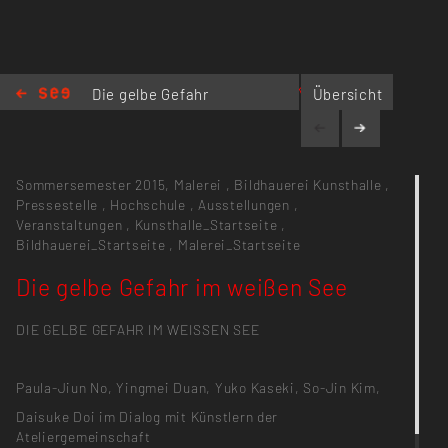
www.kunsthalle.kh-berlin.de
Die gelbe Gefahr
Übersicht
im weißen See
Sommersemester 2015,
Malerei
,
Bildhauerei
Kunsthalle
,
Pressestelle
,
Hochschule
,
Ausstellungen
,
Veranstaltungen
,
Kunsthalle_Startseite
,
Bildhauerei_Startseite
,
Malerei_Startseite
Die gelbe Gefahr im weißen See
DIE GELBE GEFAHR IM WEISSEN SEE
Paula-Jiun No, Yingmei Duan, Yuko Kaseki, So-Jin Kim,
Daisuke Doi im Dialog mit Künstlern der
Ateliergemeinschaft