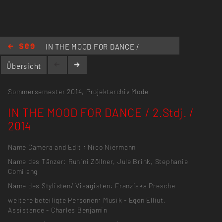
IN THE MOOD FOR DANCE /
2.Stdj. / 2014
Übersicht
Sommersemester 2014,
Projektarchiv Mode
IN THE MOOD FOR DANCE / 2.Stdj. /
2014
Name Camera and Edit : Nico Niermann
Name des Tänzer: Runini Zöllner, Jule Brink, Stephanie
Comilang
Name des Stylisten/ Visagisten: Franziska Presche
weitere beteiligte Personen: Musik - Egon Elliut,
Assistance - Charles Benjamin