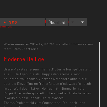
www.grobgrafik.de/sankt-nimmerlein-modern-
Übersicht
saints/
Moderne Heilige
Wintersemester 2012/13,
BA/MA Visuelle Kommunikation
Mart_Stam_Startseite
Moderne Heilige
Diese Plakatserie zum Thema „Moderne Heilige“ besteht
aus 10 Heiligen, die als Gruppe den ehemals sehr
beliebten, volksnahen Vierzehn Nothelfern ähnelt, die
aber als Einzelfiguren frei erfunden sind, was sich auch
in der Wahl des fiktiven Heiligen St. Nimmerlein als
Projekttitel widerspiegelt. Die einzelnen Plakate haben
jeweils ein gesellschaftlich relevantes
Thema/Problemfeld zum Gegenstand. Die inhaltliche