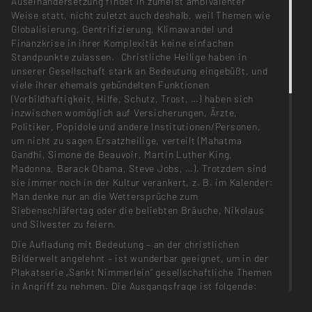
Auseinandersetzung findet in zumeist ambivalenter
Weise statt, nicht zuletzt auch deshalb, weil Themen wie
Globalisierung, Gentrifizierung, Klimawandel und
Finanzkrise in ihrer Komplexität keine einfachen
Standpunkte zulassen. Christliche Heilige haben in
unserer Gesellschaft stark an Bedeutung eingebüßt, und
viele ihrer ehemals gebündelten Funktionen
(Vorbildhaftigkeit, Hilfe, Schutz, Trost, …) haben sich
inzwischen womöglich auf Versicherungen, Ärzte,
Politiker, Popidole und andere Institutionen/Personen,
um nicht zu sagen Ersatzheilige, verteilt (Mahatma
Gandhi, Simone de Beauvoir, Martin Luther King,
Madonna, Barack Obama, Steve Jobs, …). Trotzdem sind
sie immer noch in der Kultur verankert, z. B. im Kalender:
Man denke nur an die Wettersprüche zum
Siebenschläfertag oder die beliebten Bräuche, Nikolaus
und Silvester zu feiern.
Die Aufladung mit Bedeutung – an der christlichen
Bilderwelt angelehnt – ist wunderbar geeignet, um in der
Plakatserie „Sankt Nimmerlein“ gesellschaftliche Themen
in Angriff zu nehmen. Die Ausgangsfrage ist folgende:
Für welche aktuell drängenden Probleme könnte es (im