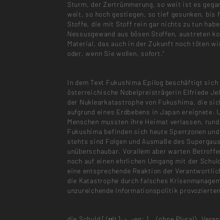
Sturm, der Zertrümmerung, so weit ist es gega
weit, so hoch gestiegen, so tief gesunken, bis 
Stoffe, die mit Stoff rein gar nichts zu tun habe
Nessusgewand aus bösen Stoffen, austreten ko
Material, das auch in der Zukunft noch töten w
oder, wenn Sie wollen, sofort.“
In dem Text Fukushima Epilog beschäftigt sich
österreichische Nobelpreisträgerin Elfriede Je
der Nuklearkatastrophe von Fukushima, die sic
aufgrund eines Erdbebens in Japan ereignete. 
Menschen mussten ihre Heimat verlassen, run
Fukushima befinden sich heute Sperrzonen und
stehts sind Folgen und Ausmaße des Supergau
unüberschaubar. Vorallem aber warten Betroff
noch auf einen ehrlichen Umgang mit der Schul
eine entsprechende Reaktion der Verantwortlic
die Katastrophe durch falsches Krisenmanage
unzureichende Informationspolitik provozierten
die Schuld [∫ʊlt]; -, -en: 1.〈ohne Plural〉Vera