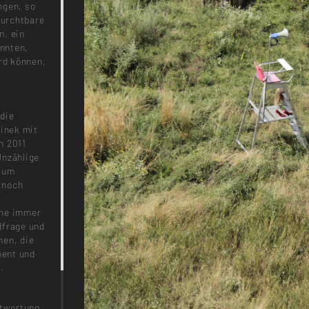
ngen, so
furchtbare
n, ein
nnten,
ird können,
 die
linek mit
h 2011
Unzählige
d um
 noch
s
ene immer
dfrage und
hen, die
ment und
.
ntwortung