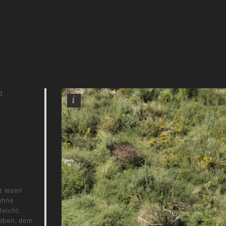
d
t lesen
ohne
leicht
Beben, dem