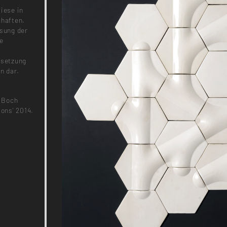
iese in
chaften.
ösung der
ie
rsetzung
n dar.
& Boch
ons' 2014.