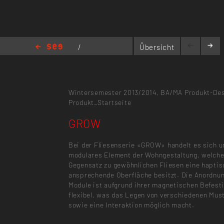
/
Übersicht
Zweieinhalb
/
GROW
Wintersemester 2013/2014,
BA/MA Produkt-De
Produkt_Startseite
GROW
Bei der Fliesenserie «GROW» handelt es sich u
modulares Element der Wohngestaltung, welch
Gegensatz zu gewöhnlichen Fliesen eine haptis
ansprechende Oberfläche besitzt. Die Anordnun
Module ist aufgrund ihrer magnetischen Befest
flexibel, was das Legen von verschiedenen Mus
sowie eine Interaktion möglich macht.