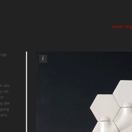
www.res
sign
m ein
es im
ch
g der
igung
tern,