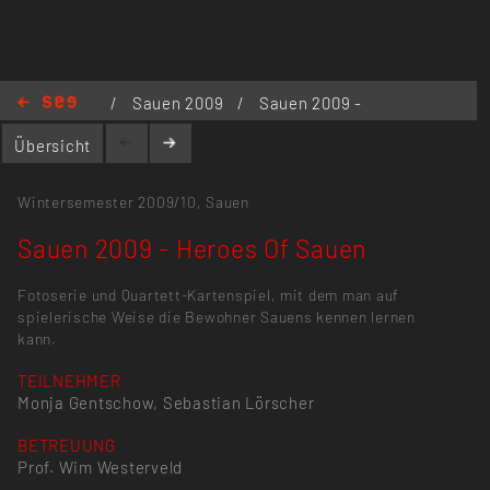
www.sebastian-loerscher.de
/
Sauen 2009
/
Sauen 2009 -
Heroes Of Sauen
Übersicht
Wintersemester 2009/10,
Sauen
Sauen 2009 - Heroes Of Sauen
Fotoserie und Quartett-Kartenspiel, mit dem man auf
spielerische Weise die Bewohner Sauens kennen lernen
kann.
TEILNEHMER
Monja Gentschow, Sebastian Lörscher
BETREUUNG
Prof. Wim Westerveld