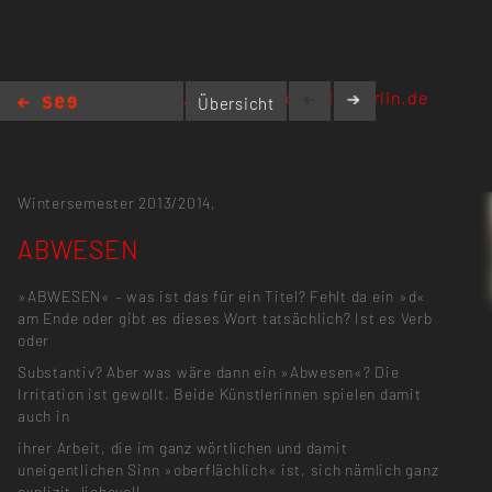
www.kommunalegalerie-berlin.de
Übersicht
ABWESEN
Wintersemester 2013/2014,
ABWESEN
»ABWESEN« – was ist das für ein Titel? Fehlt da ein »d«
am Ende oder gibt es dieses Wort tatsächlich? Ist es Verb
oder
Substantiv? Aber was wäre dann ein »Abwesen«? Die
Irritation ist gewollt. Beide Künstlerinnen spielen damit
auch in
ihrer Arbeit, die im ganz wörtlichen und damit
uneigentlichen Sinn »oberflächlich« ist, sich nämlich ganz
explizit, liebevoll