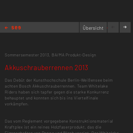
akkuschrauberrennen.de/
Übersicht
Akkuschrauberrennen 2013
Sommersemester 2013,
BA/MA Produkt-Design
Akkuschrauberrennen 2013
Das Debüt der Kunsthochschule Berlin-Weißensee beim
achten Bosch Akkuschrauberrennen. Team Whitelake
Riders haben sich tapfer gegen die starke Konkurrenz
behauptet und konnten sich bis ins Viertelfinale
vorkämpfen.
Das vom Reglement vorgegebene Konstruktionsmaterial
Kraftplex ist ein reines Holzfaserprodukt, das die
Eigenschaften von Pappe und Blech vereint. Der Whitelake