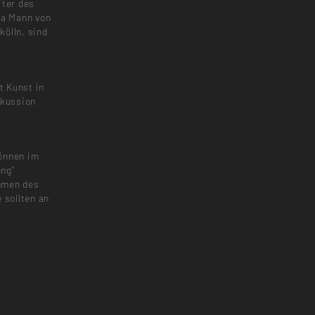
iter des
ra Mann von
kölln, sind
t Kunst in
skussion
können im
ng"
hmen des
 sollten an