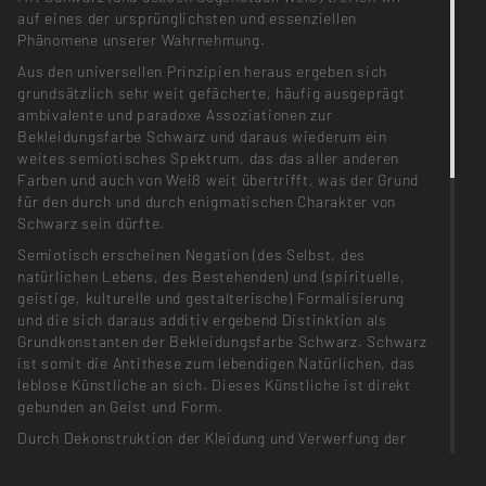
auf eines der ursprünglichsten und essenziellen
Phänomene unserer Wahrnehmung.
Aus den universellen Prinzipien heraus ergeben sich
grundsätzlich sehr weit gefächerte, häufig ausgeprägt
ambivalente und paradoxe Assoziationen zur
Bekleidungsfarbe Schwarz und daraus wiederum ein
weites semiotisches Spektrum, das das aller anderen
Farben und auch von Weiß weit übertrifft, was der Grund
für den durch und durch enigmatischen Charakter von
Schwarz sein dürfte.
Semiotisch erscheinen Negation (des Selbst, des
natürlichen Lebens, des Bestehenden) und (spirituelle,
geistige, kulturelle und gestalterische) Formalisierung
und die sich daraus additiv ergebend Distinktion als
Grundkonstanten der Bekleidungsfarbe Schwarz. Schwarz
ist somit die Antithese zum lebendigen Natürlichen, das
leblose Künstliche an sich. Dieses Künstliche ist direkt
gebunden an Geist und Form.
Durch Dekonstruktion der Kleidung und Verwerfung der
Gesetze des „Schönen Scheins“ wird die Beziehung
Körper- Kleidungsstück neu definiert. Ich untersuche die