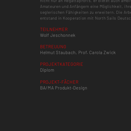
nicht nur an Regattaprofis, er bietet auch ambi
Amateuren und Anfängern eine Möglichkeit, ihr
seglerischen Fähigkeiten zu erweitern. Die Arb
entstand in Kooperation mit North Sails Deutsc
TEILNEHMER
Wolf Jeschonnek
BETREUUNG
Helmut Staubach, Prof. Carola Zwick
PROJEKTKATEGORIE
Diplom
PROJEKT-FÄCHER
BA/MA Produkt-Design