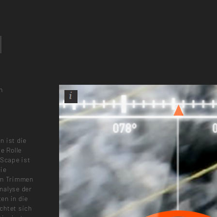
n
n ist die
e Rolle
lScape ist
die
im Trimmen
nalyse der
en in die
chtet sich