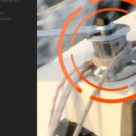
tionierten
e
eit
hland.