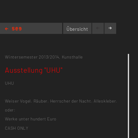
Übersicht
Ausstellung "UHU"
Wintersemester 2013/2014,
Kunsthalle
Ausstellung "UHU"
UHU
Weiser Vogel. Räuber. Herrscher der Nacht. Alleskleber.
oder:
Werke unter hundert Euro
CASH ONLY