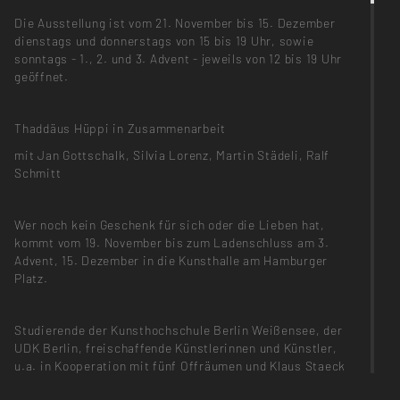
Die Ausstellung ist vom 21. November bis 15. Dezember
dienstags und donnerstags von 15 bis 19 Uhr, sowie
sonntags - 1., 2. und 3. Advent - jeweils von 12 bis 19 Uhr
geöffnet.
Thaddäus Hüppi in Zusammenarbeit
mit Jan Gottschalk, Silvia Lorenz, Martin Städeli, Ralf
Schmitt
Wer noch kein Geschenk für sich oder die Lieben hat,
kommt vom 19. November bis zum Ladenschluss am 3.
Advent, 15. Dezember in die Kunsthalle am Hamburger
Platz.
Studierende der Kunsthochschule Berlin Weißensee, der
UDK Berlin, freischaffende Künstlerinnen und Künstler,
u.a. in Kooperation mit fünf Offräumen und Klaus Staeck
(Editionen) bieten Unikate, Drucke, Radierungen,