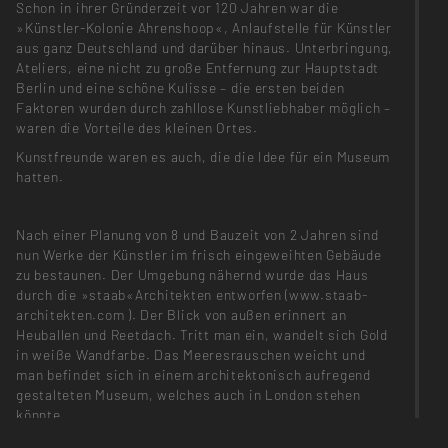
Schon in ihrer Gründerzeit vor 120 Jahren war die
»Künstler-Kolonie Ahrenshoop«, Anlaufstelle für Künstler
aus ganz Deutschland und darüber hinaus. Unterbringung,
Ateliers, eine nicht zu große Entfernung zur Hauptstadt
Berlin und eine schöne Kulisse – die ersten beiden
Faktoren wurden durch zahllose Kunstliebhaber möglich –
waren die Vorteile des kleinen Ortes.
Kunstfreunde waren es auch, die die Idee für ein Museum
hatten.
Nach einer Planung von 8 und Bauzeit von 2 Jahren sind
nun Werke der Künstler im frisch eingeweihten Gebäude
zu bestaunen. Der Umgebung nähernd wurde das Haus
durch die »staab«Architekten entworfen (www.staab-
architekten.com ). Der Blick von außen erinnert an
Heuballen und Reetdach. Tritt man ein, wandelt sich Gold
in weiße Wandfarbe. Das Meeresrauschen weicht und
man befindet sich in einem architektonisch aufregend
gestalteten Museum, welches auch in London stehen
könnte.