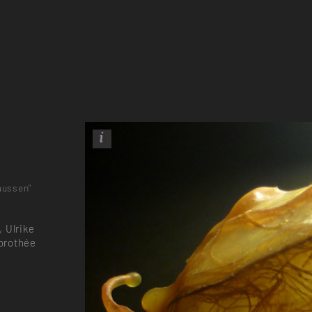
aussen"
 Ulrike
Dorothée