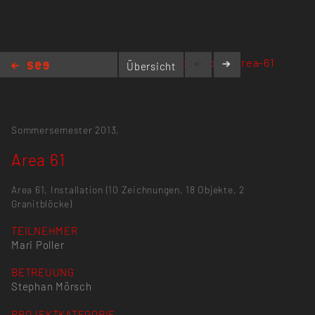
www.maripoller.com/area-61
Übersicht
Area 61
Sommersemester 2013,
Area 61
Area 61, Installation (10 Zeichnungen, 18 Objekte, 2
Granitblöcke)
TEILNEHMER
Mari Poller
BETREUUNG
Stephan Mörsch
PROJEKTKATEGORIE