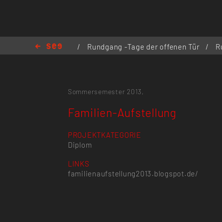
/
Rundgang -Tage der offenen Tür
/
R
Familien-Aufstellung
Sommersemester 2013,
Familien-Aufstellung
PROJEKTKATEGORIE
Diplom
LINKS
familienaufstellung2013.blogspot.de/