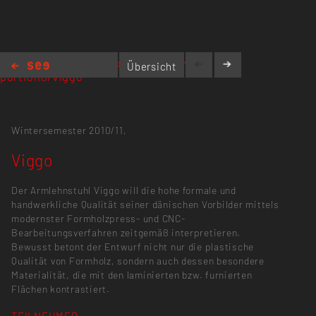
cargocollective.com/olegpugachev-
Übersicht
portfolio/Viggo
Viggo
Wintersemester 2010/11,
Viggo
Der Armlehnstuhl Viggo will die hohe formale und
handwerkliche Qualität seiner dänischen Vorbilder mittels
modernster Formholzpress- und CNC-
Bearbeitungsverfahren zeitgemäß interpretieren.
Bewusst betont der Entwurf nicht nur die plastische
Qualität von Formholz, sondern auch dessen besondere
Materialität, die mit den laminierten bzw. furnierten
Flächen kontrastiert.