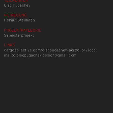
TEILNEHMER
Oleg Pugachev
BETREUUNG
Helmut Staubach
PROJEKTKATEGORIE
Semesterprojekt
LINKS
cargocollective.com/olegpugachev-portfolio/Viggo
mailto:olegpugachev.design@gmail.com