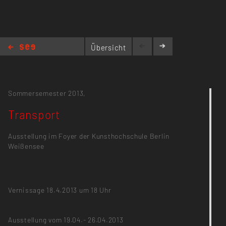
Übersicht
Transport
Sommersemester 2013,
Transport
Ausstellung im Foyer der Kunsthochschule Berlin
Weißensee
Vernissage 18.4.2013 um 18 Uhr
Ausstellung vom 19.04.- 26.04.2013