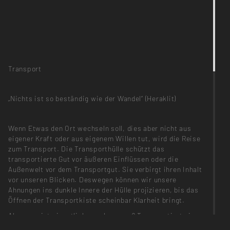
Transport
„Nichts ist so beständig wie der Wandel“ (Heraklit)
Wenn Etwas den Ort wechseln soll, dies aber nicht aus
eigener Kraft oder aus eigenem Willen tut, wird die Reise
zum Transport. Die Transporthülle schützt das
transportierte Gut vor äußeren Einflüssen oder die
Außenwelt vor dem Transportgut. Sie verbirgt ihren Inhalt
vor unseren Blicken. Deswegen können wir unsere
Ahnungen ins dunkle Innere der Hülle projizieren, bis das
Öffnen der Transportkiste scheinbar Klarheit bringt.
Aber was ist eigentlich angekommen? Transportiert ein
kultischer Gegenstand das Ritual, für das er geschaffen