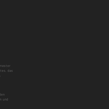
emester
ktes, das
A
den
n und