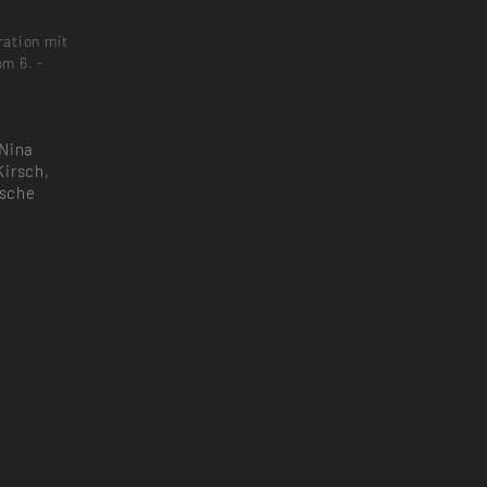
ration mit
m 6. -
 Nina
Kirsch,
osche