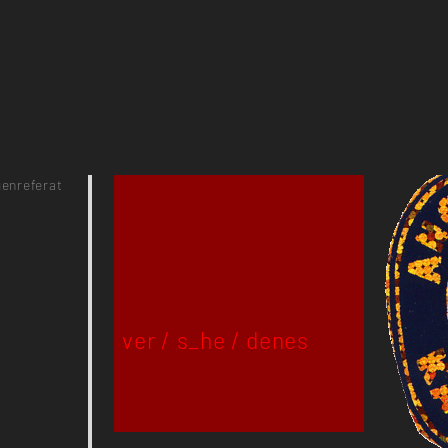
enreferat
ver / s_he / denes