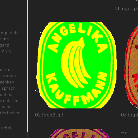
01
logo.gi
n
orgestellt
hmung
 ganz
en* im
arkiert
rukturen
hdenken
, sprach-
cht nur
trebt, die
ussion
stlerischen
02
logo2.gif
03
logo
s ziel.
-->