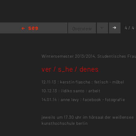
4 / 4
Overview
ver / s_he / denes
Wintersemester 2013/2014,
Studentisches Frau
ver / s_he / denes
12.11.13 : kerstin flasche : fetisch - möbel
10.12.13 : ildiko santo : arbeit
14.01.14 : anne levy : facebook - fotografie
jeweils um 17.30 uhr im hörsaal der weißensee
kunsthochschule berlin