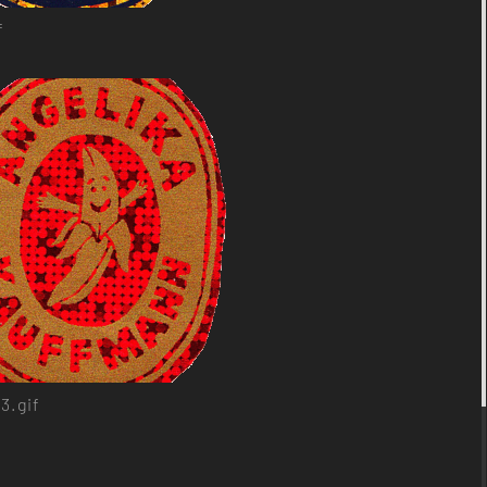
f
3.gif