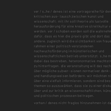
ver / s_he / denes ist eine vortragsreihe für de
kritischen aus- tausch zwischen kunst und
wissenschaft. mit ihr soll theorie als lustvolle
herausforderung für eine kreative streitkultur v
werden. ver / schoben werden soll die wahrne
dafür, dass es hier die praxis gibt und dort das
andere. zugleich wird die sichtbarkeit von frau
rahmen einer politisch verstandenen
nachwuchsförderung im künstlerischen und
wissenschaftlichen betrieb unterstützt. s_he m
dabei das bestreben, heteronormative machtst
zu hinterfragen. die veranstaltung will das nac
über mögliche subver- sionen normativer denk-
und handlungsweisen befördern. wir möchten ni
über eine vielfalt informieren, sondern sind bes
themen so auszuwählen, dass sie zu einer disk
über und zur kritik an wissenschaftlichen, kün
und politischen prozessen beitragen.
vorhan / denes nicht fraglos hinzunehmen ist da