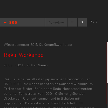
7 / 7
Overview
Raku-Workshop
Wintersemester 2011/12,
Keramikwerkstatt
Raku-Workshop
29.09. - 02.10.2011 in Sauen
Raku ist eine der ältesten japanischen Brenntechniken
(1570-1590), die wegen der starken Rauchentwicklung im
Freien stattfindet. Bei diesem Reduktionsbrand werden
bei einer Temperatur von 1000 ° C die rot glühenden
Stücke dem Ofen entnommen und in Behälter mit
organischem Material wie Laub und Stroh luftdicht
gebettet. Der entstehende Rauch entzieht den Sauerstoff