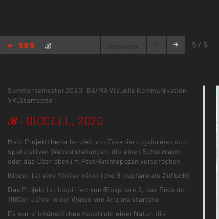
5 / 5
ℬ ·
Overview
BIOCELL, 2020
Sommersemester 2020,
BA/MA Visuelle Kommunikation
VK_Startseite
ℬ · BIOCELL, 2020
Mein Projektthema handelt von Evakuierungsformen und
spekulativen Weltvorstellungen, die einen Schutzraum
oder das Überleben im Post-Anthropozän versprechen.
Biocell ist eine fiktive künstliche Biosphäre als Zuflucht.
Das Projekt ist inspiriert von Biosphere 2, das Ende der
1980er Jahre in der Wüste von Arizona startete.
Es war ein künstliches Konstrukt einer Natur, die