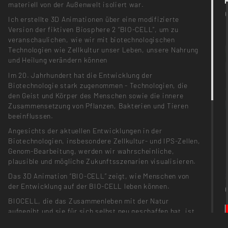
materiell von der Außenwelt isoliert war.
Ich erstellte 3D Animationen über eine modifizierte
Version der fiktiven Biosphere 2 “BIO-CELL”, um zu
veranschaulichen, wie wir mit biotechnologischen
Technologien wie Zellkultur unser Leben, unsere Nahrung
und Heilung verändern können
Im 20. Jahrhundert hat die Entwicklung der
Biotechnologie stark zugenommen - Technologien, die
den Geist und Körper des Menschen sowie die innere
Zusammensetzung von Pflanzen, Bakterien und Tieren
beeinflussen.
Angesichts der aktuellen Entwicklungen in der
Biotechnologien, insbesondere Zellkultur- und IPS-Zellen,
Genom-Bearbeitung, werden wir wahrscheinliche,
plausible und mögliche Zukunftsszenarien visualisieren.
Das 3D Animation “BIO-CELL” zeigt, wie Menschen von
der Entwicklung auf der BIO-CELL leben können.
BIOCELL, die das Zusammenleben mit der Natur
aufgegibt und sie für sich selbst neu geschaffen hat, ist
ebenfalls eine Utopie und kann paradoxerweise als