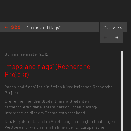
"maps and flags"
Overview
(Recherche-Projekt)
Sommersemester 2012,
"maps and flags" (Recherche-
Projekt)
"maps and flags" ist ein freies künstlerisches Recherche-
Projekt.
Die teilnehmenden Studentinnen/ Studenten
recherchieren dabei ihrem persönlichen Zugang/
Interesse an diesem Thema entsprechend.
Das Projekt entstand in Anlehnung an den gleichnahmigen
Wettbewerb, welcher im Rahmen der 2. Europäischen