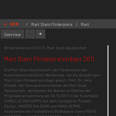
www.mart-stam.de
/
Mart Stam Förderpreis
/
Mart
Stam Förderpreisträger 2011
Overview
Wintersemester 2011/12,
Mart Stam Gesellschaft
Mart Stam Förderpreisträger 2011
Die Mart Stam Gesellschaft, der Förderverein der
Kunsthochschule Berlin-Weißensee, hat die diesjährigen
Mart-Stam-Förderpreisträger gekürt. Prof. Dr. Heik
Afheldt, der Vorstandsvorsitzende der Mart Stam
Gesellschaft, verkündete die Namen im Rahmen der
Mitgliederversammlung am 20.10.2011 in der Kunsthalle:
ISABELLE DECHAMPS aus dem Fachgebiet Produkt-
Design, ANDRÈS GALEANO und ANNA HERMS,
Absolventen des Fachgebiets Bildhauerei sowie MEIKE