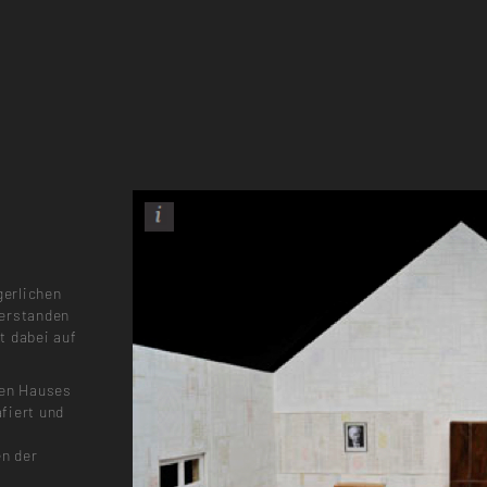
gerlichen
verstanden
t dabei auf
rten Hauses
fiert und
en der