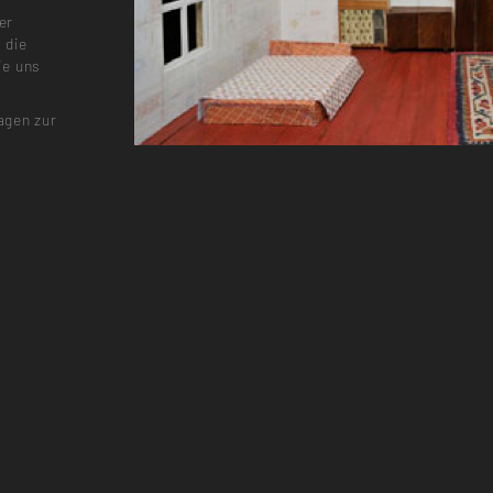
er
 die
ie uns
agen zur