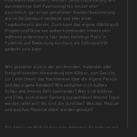
durchdachtes Self-Fashioning) bis hin zur eher
persönlich, gar privat gehaltenen Standortbestimmung,
die im Skizzenbuch verbleibt und eher einer
Tagebuchnotiz gleicht. Doch kann das eigene Abbild auch
Projektionsfläche von außen kommender Inhalte sein,
während andererseits fast jedes beliebige Motiv in
Funktion und Bedeutung durchaus als Selbstporträt
gedacht sein kann.
Wie gestaltet sich in der zeichnenden, malenden oder
fotografierenden Hinwendung zum Körper, zum Gesicht,
zur Leiblichkeit das Nachdenken über die eigene Person
und das eigene Handeln? Wie verhalten sich äußere
Schau und inneres Sein zueinander? Was sind Anlässe
und Ziele, sich dieser Gattung zuzuwenden? Welche Topoi
werden referiert? Wo sind die Vorbilder? Welches Medium
und welches Material dabei werden genutzt?
Die Arbeit am Bild ist hier eine doppelte: Es geht um das
Werk, den Schaffensprozess und die Umstände seiner