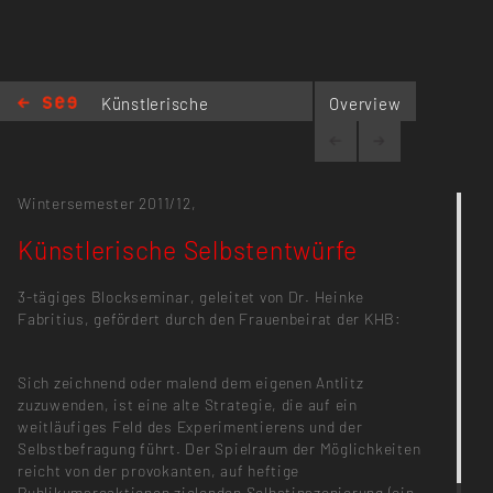
Künstlerische
Overview
Selbstentwürfe
Wintersemester 2011/12,
Künstlerische Selbstentwürfe
3-tägiges Blockseminar, geleitet von Dr. Heinke
Fabritius, gefördert durch den Frauenbeirat der KHB:
Sich zeichnend oder malend dem eigenen Antlitz
zuzuwenden, ist eine alte Strategie, die auf ein
weitläufiges Feld des Experimentierens und der
Selbstbefragung führt. Der Spielraum der Möglichkeiten
reicht von der provokanten, auf heftige
Publikumsreaktionen zielenden Selbstinszenierung (ein