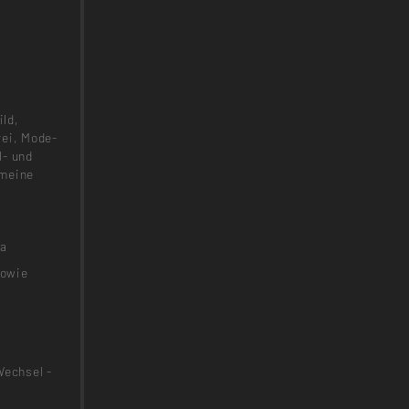
ld,
rei, Mode-
l- und
emeine
la
sowie
Wechsel -