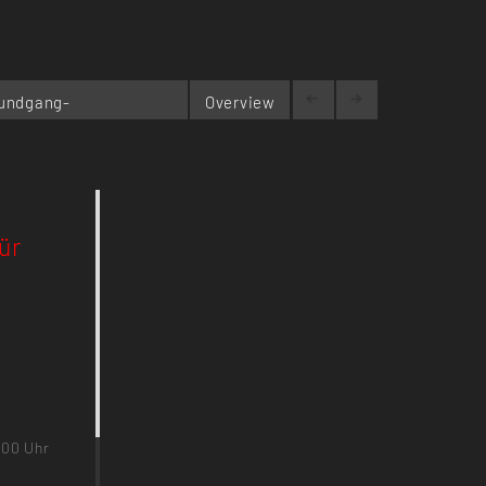
undgang-
Overview
ür
.00 Uhr