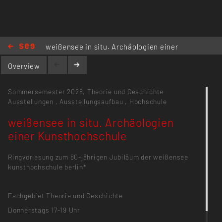
weißensee in situ. Archäologien einer
Kunsthochschule
Overview
Sommersemester 2026,
Theorie und Geschichte
Ausstellungen
,
Ausstellungsaufbau
,
Hochschule
weißensee in situ. Archäologien
einer Kunsthochschule
Ringvorlesung zum 80-jährigen Jubiläum der weißensee
kunsthochschule berlin*
Fachgebiet Theorie und Geschichte
Donnerstags 17-19 Uhr