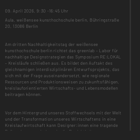
09. April 2026, 9:30 -16:45 Uhr
Aula, weißensee kunsthochschule berlin, Bühringstraße
20, 13086 Berlin
Am dritten Nachhaltigkeitstag der weißensee
kunsthochschule berlin richtet das greenlab – Labor für
nachhaltige Designstrategien das Symposium RE:LOKAL
– Kreisläufe schließen aus. Es bildet den Auftakt des
gleichnamigen interdisziplinären Entwurfsprojekts, das
sich mit der Frage auseinandersetzt, wie regionale
Ressourcen und Produktionsweisen zu zukunftsfähigen,
kreislauforientierten Wirtschafts- und Lebensmodellen
beitragen können.
Vor dem Hintergrund unseres Stoffwechsels mit der Welt
und der Transformation unseres Wirtschaftens in eine
Kreislaufwirtschaft kann Designer:innen eine tragende
Rolle zukommen, indem sie die Produktkultur von morgen
von Grund auf gestalten, beginnend mit der Nutzung von