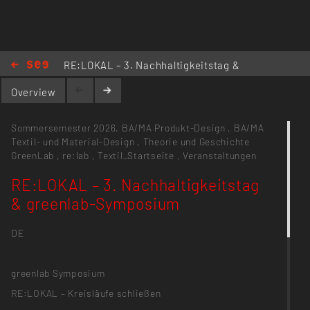
RE:LOKAL – 3. Nachhaltigkeitstag &
greenlab-Symposium
Overview
Sommersemester 2026,
BA/MA Produkt-Design
,
BA/MA
Textil- und Material-Design
,
Theorie und Geschichte
GreenLab
,
re:lab
,
Textil_Startseite
,
Veranstaltungen
RE:LOKAL – 3. Nachhaltigkeitstag
& greenlab-Symposium
DE
greenlab Symposium
RE:LOKAL – Kreisläufe schließen