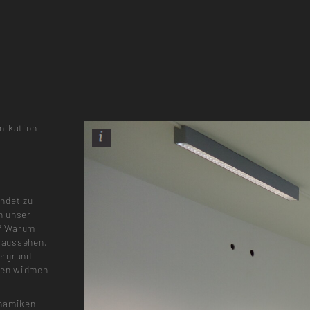
nikation
ndet zu
n unser
n? Warum
 aussehen,
ergrund
nden widmen
ynamiken