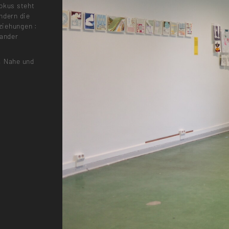
Fokus steht
ndern die
eziehungen :
ander
, Nahe und