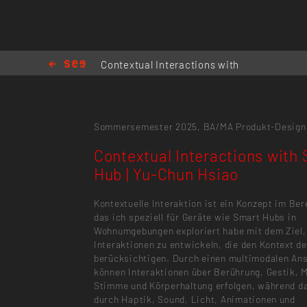
Contextual Interactions with
Smart Hub | Yu-Chun Hsiao
Sommersemester 2025,
BA/MA Produkt-Design
Contextual Interactions with
Hub | Yu-Chun Hsiao
Kontextuelle Interaktion ist ein Konzept im Ber
das ich speziell für Geräte wie Smart Hubs in
Wohnumgebungen exploriert habe mit dem Ziel,
Interaktionen zu entwickeln, die den Kontext d
berücksichtigen. Durch einen multimodalen An
können Interaktionen über Berührung, Gestik, 
Stimme und Körperhaltung erfolgen, während d
durch Haptik, Sound, Licht, Animationen und