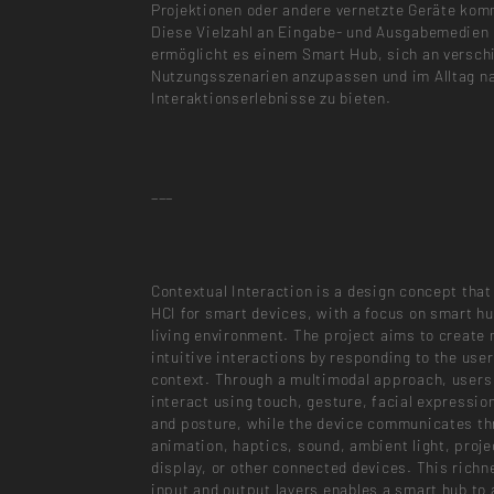
Projektionen oder andere vernetzte Geräte kom
Diese Vielzahl an Eingabe- und Ausgabemedien
ermöglicht es einem Smart Hub, sich an versch
Nutzungsszenarien anzupassen und im Alltag n
Interaktionserlebnisse zu bieten.
___
Contextual Interaction is a design concept that
HCI for smart devices, with a focus on smart hu
living environment. The project aims to create
intuitive interactions by responding to the user
context. Through a multimodal approach, users
interact using touch, gesture, facial expression
and posture, while the device communicates t
animation, haptics, sound, ambient light, proj
display, or other connected devices. This richn
input and output layers enables a smart hub to 