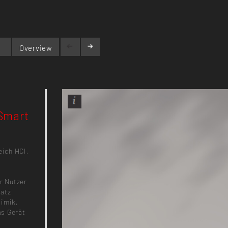
Overview
 Smart
eich HCI,
er Nutzer
satz
Mimik,
as Gerät