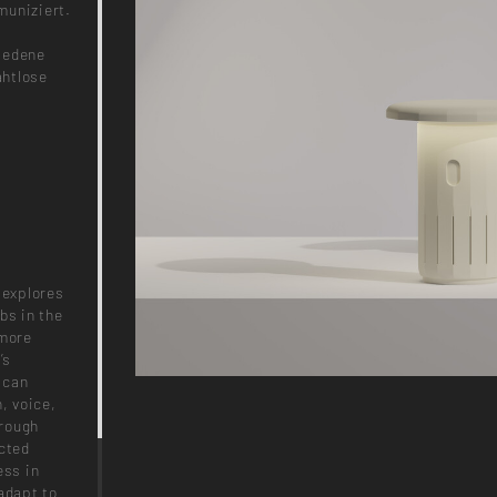
muniziert.
iedene
ahtlose
 explores
bs in the
 more
’s
 can
, voice,
hrough
ected
ess in
adapt to