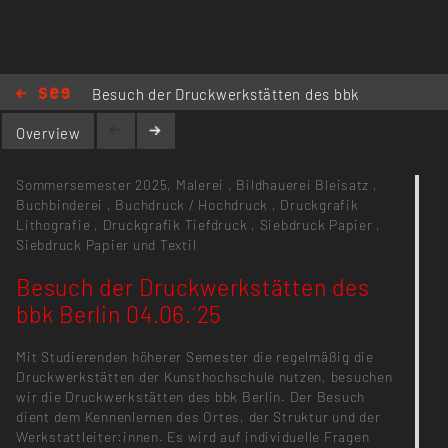
https://www.bbk-kulturwerk.de/druckwerkstatt
Besuch der Druckwerkstätten des bbk
Berlin 04.06.´25
Overview
Sommersemester 2025,
Malerei
,
Bildhauerei
Bleisatz
,
Buchbinderei
,
Buchdruck / Hochdruck
,
Druckgrafik
Lithografie
,
Druckgrafik Tiefdruck
,
Siebdruck Papier
,
Siebdruck Papier und Textil
Besuch der Druckwerkstätten des
bbk Berlin 04.06.´25
Mit Studierenden höherer Semester die regelmäßig die
Druckwerkstätten der Kunsthochschule nutzen, besuchen
wir die Druckwerkstätten des bbk Berlin. Der Besuch
dient dem Kennenlernen des Ortes, der Struktur und der
Werkstattleiter:innen. Es wird auf individuelle Fragen