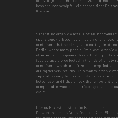
sinnvoll genutzt und das Potenzial organischer 
besser ausgeschöpft – ein nachhaltiger Beitra
Kreislauf.
_
Separating organic waste is often inconvenient,
spoils quickly, becomes unhygienic, and requir
containers that need regular cleaning. In cities 
Berlin, where many people live alone, organic 
often ends up in general trash. BioLoop offers 
food scraps are collected in the lids of empty r
containers, which are picked up, emptied, and
during delivery returns. This makes organic wa
separation easy for users, puts delivery return 
better use, and helps unlock the full potential o
compostable waste — contributing to a more su
cycle.
_
Dieses Projekt entstand im Rahmen des
Entwurfsprojektes "Alles Orange – Alles Bio" 
mit dem Kooperationsparter Berliner Stadtrein