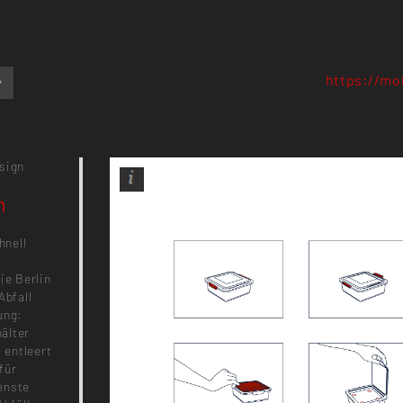
https://mob
sign
n
hnell
ie Berlin
Abfall
ung:
älter
 entleert
für
enste