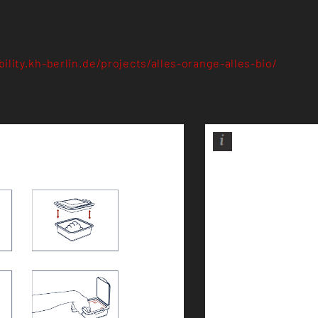
ility.kh-berlin.de/projects/alles-orange-alles-bio/