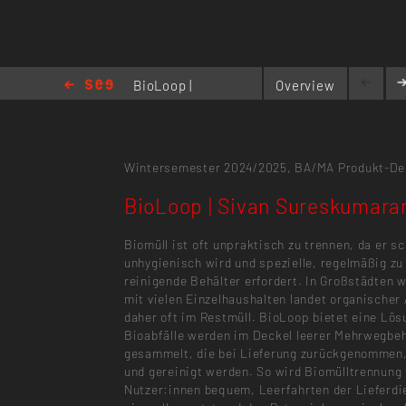
BioLoop |
Overview
Sivan
Sureskumaran
Wintersemester 2024/2025,
BA/MA Produkt-De
BioLoop | Sivan Sureskumara
Biomüll ist oft unpraktisch zu trennen, da er sc
unhygienisch wird und spezielle, regelmäßig zu
reinigende Behälter erfordert. In Großstädten w
mit vielen Einzelhaushalten landet organischer 
daher oft im Restmüll. BioLoop bietet eine Lös
Bioabfälle werden im Deckel leerer Mehrwegbeh
gesammelt, die bei Lieferung zurückgenommen,
und gereinigt werden. So wird Biomülltrennung 
Nutzer:innen bequem, Leerfahrten der Lieferdi