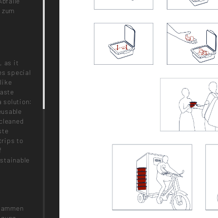
Abfälle
g zum
 as it
es special
like
waste
a solution:
eusable
 cleaned
ste
trips to
f
stainable
zusammen
igung