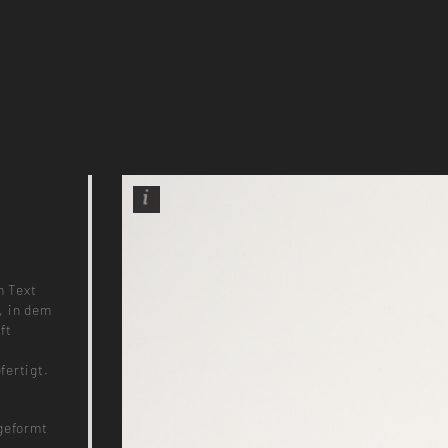
n Text
, in dem
ft
fertigt.
bgeformt