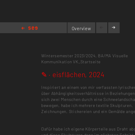
Overview
✎ · eisflächen, 2024
Wintersemester 2023/2024,
BA/MA Visuelle
Kommunikation
VK_Startseite
✎ · eisflächen, 2024
Inspiriert an einem von mir verfassten lyrische
über Abhängigkeitsverhältnisse in Beziehungen
sich zwei Menschen durch eine Schneelandscha
bewegen, habe ich mehrere textile Skulpturen,
Zeichnungen, Stickereien und ein Gemälde ange
Dafür habe ich eigene Körperteile aus Draht a
und diese Skulpturen dann im nächsten Schritt