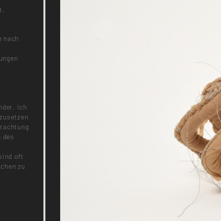
t.
e nach
nungen
d
nder. Ich
mzusetzen
trachtung
n des
sind oft
uchen zu