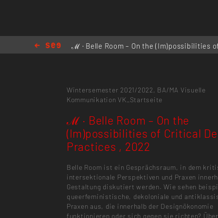
ℳ · Belle Room – On the (Im)possibilities of
Design Practices , 2022
Wintersemester 2021/2022,
BA/MA Visuelle
Kommunikation
VK_Startseite
ℳ · Belle Room – On the
(Im)possibilities of Critical D
Practices , 2022
Belle Room ist ein Gesprächsraum, in dem krit
intersektionale Perspektiven und Praxen innerh
Gestaltung diskutiert werden. Wie sehen beisp
queerfeministische, dekoloniale und antiklassi
Praxen aus, die innerhalb der Designökonomie
funktionieren oder sich gegen sie richten? Übe