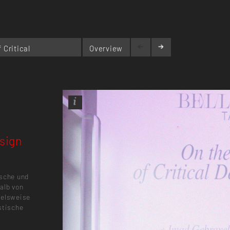
 Critical
Overview
esign
ische und
alb von
ielsweise
stische
r