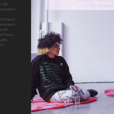
r die
ssystemen
die Macht-
usfordern.
onell
e Praxis
uelle
us.