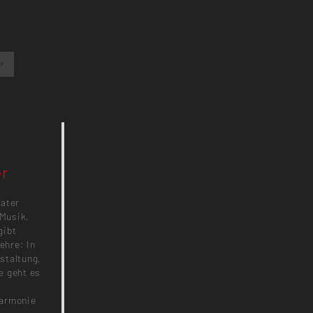
er
eater
 Musik,
gibt
ehre: In
staltung,
e geht es
Harmonie