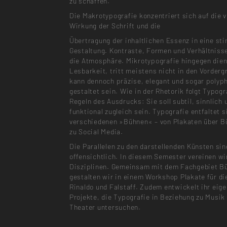
zu schaffen.
Die Makrotypografie konzentriert sich auf die v
Wirkung der Schrift und die
Übertragung der inhaltlichen Essenz in eine st
Gestaltung. Kontraste, Formen und Verhältniss
die Atmosphäre. Mikrotypografie hingegen dien
Lesbarkeit, tritt meistens nicht in den Vorderg
kann dennoch präzise, elegant und sogar polyp
gestaltet sein. Wie in der Rhetorik folgt Typogr
Regeln des Ausdrucks: Sie soll subtil, sinnlich 
funktional zugleich sein. Typografie entfaltet s
verschiedenen »Bühnen« – von Plakaten über Bu
zu Social Media.
Die Parallelen zu den darstellenden Künsten sin
offensichtlich. In diesem Semester vereinen wi
Disziplinen. Gemeinsam mit dem Fachgebiet Bu
gestalten wir in einem Workshop Plakate für d
Rinaldo und Falstaff. Zudem entwickelt ihr eig
Projekte, die Typografie in Beziehung zu Musik
Theater untersuchen.