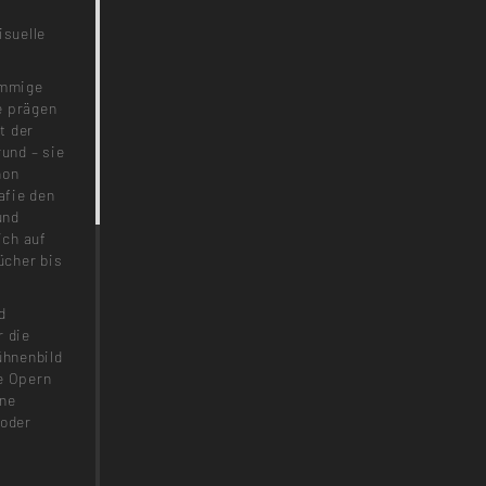
isuelle
immige
e prägen
t der
rund – sie
hon
afie den
und
ich auf
̈cher bis
d
r die
̈hnenbild
ie Opern
ene
 oder