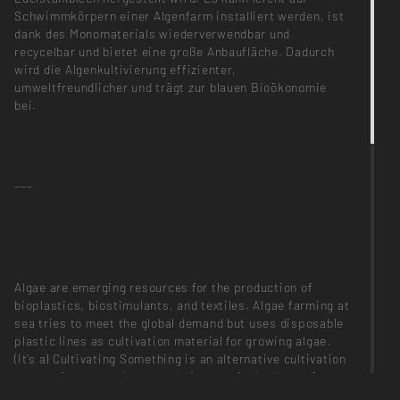
Schwimmkörpern einer Algenfarm installiert werden, ist
dank des Monomaterials wiederverwendbar und
recycelbar und bietet eine große Anbaufläche. Dadurch
wird die Algenkultivierung effizienter,
umweltfreundlicher und trägt zur blauen Bioökonomie
bei.
___
Algae are emerging resources for the production of
bioplastics, biostimulants, and textiles. Algae farming at
sea tries to meet the global demand but uses disposable
plastic lines as cultivation material for growing algae.
(It‘s a) Cultivating Something is an alternative cultivation
system for green algae, made from a single sheet of
stainless steel. It can be easily installed on the floats of