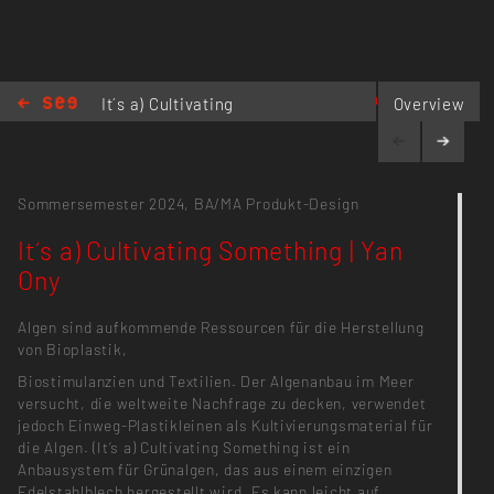
to.ony.yan@gmail.com
It´s a) Cultivating
Overview
Something | Yan Ony
Sommersemester 2024,
BA/MA Produkt-Design
It´s a) Cultivating Something | Yan
Ony
Algen sind aufkommende Ressourcen für die Herstellung
von Bioplastik,
Biostimulanzien und Textilien. Der Algenanbau im Meer
versucht, die weltweite Nachfrage zu decken, verwendet
jedoch Einweg-Plastikleinen als Kultivierungsmaterial für
die Algen. (It‘s a) Cultivating Something ist ein
Anbausystem für Grünalgen, das aus einem einzigen
Edelstahlblech hergestellt wird. Es kann leicht auf