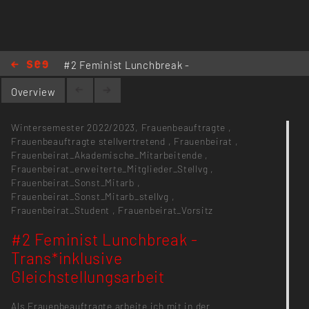
#2 Feminist Lunchbreak -
Trans*inklusive Gleichstellungsarbeit
Overview
Wintersemester 2022/2023,
Frauenbeauftragte
,
Frauenbeauftragte stellvertretend
,
Frauenbeirat
,
Frauenbeirat_Akademische_Mitarbeitende
,
Frauenbeirat_erweiterte_Mitglieder_Stellvg
,
Frauenbeirat_Sonst_Mitarb
,
Frauenbeirat_Sonst_Mitarb_stellvg
,
Frauenbeirat_Student
,
Frauenbeirat_Vorsitz
#2 Feminist Lunchbreak -
Trans*inklusive
Gleichstellungsarbeit
Als Frauenbeauftragte arbeite ich mit in der