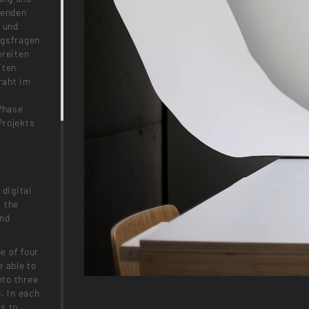
renden
n und
ngsfragen
breiten
iten
raht im
Phase
Projekts
 digital
s the
and
e of four
e able to
nto three
. In each
s to