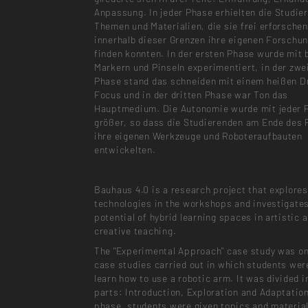
Anpassung. In jeder Phase erhielten die Studie
Themen und Materialien, die sie frei erforsche
innerhalb dieser Grenzen ihre eigenen Forschu
finden konnten. In der ersten Phase wurde mit 
Markern und Pinseln experimentiert, in der zwe
Phase stand das schneiden mit einem heißen D
Focus und in der dritten Phase war Ton das
Hauptmedium. Die Autonomie wurde mit jeder 
größer, so dass die Studierenden am Ende des 
ihre eigenen Werkzeuge und Roboteraufbauten
entwickelten.
Bauhaus 4.0 is a research project that explores
technologies in the workshops and investigate
potential of hybrid learning spaces in artistic 
creative teaching.
The "Experimental Approach" case study was on
case studies carried out in which students wer
learn how to use a robotic arm. It was divided i
parts: Introduction, Exploration and Adaptation
phase, students were given topics and material