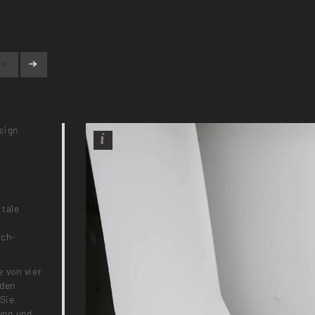
sign
itale
sch-
e von vier
 den
Sie
dung und