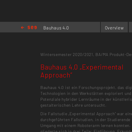
Bauhaus 4.0
Overview
„Experimental
Approach“
Wintersemester 2020/2021,
BA/MA Produkt-De
Bauhaus 4.0 „Experimental
Approach“
Bauhaus 4.0 ist ein Forschungsprojekt, das dig
Technologien in den Werkstätten exploriert und
Potenziale hybrider Lernräume in der künstleri
gestalterischen Lehre untersucht.
Die Fallstudie „Experimental Approach“ war ein
durchgeführten Fallstudien, in der Studierende
Umgang mit einem Roboterarm lernen konnten. 
gliederte sich in drei Teile: Einführung, Erkun