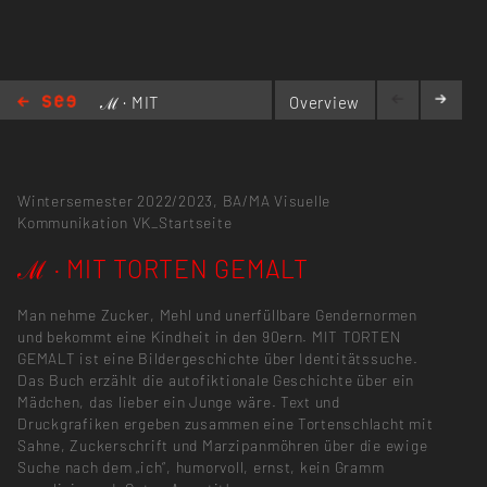
ℳ · MIT
Overview
TORTEN
GEMALT
Wintersemester 2022/2023,
BA/MA Visuelle
Kommunikation
VK_Startseite
ℳ · MIT TORTEN GEMALT
Man nehme Zucker, Mehl und unerfüllbare Gendernormen
und bekommt eine Kindheit in den 90ern. MIT TORTEN
GEMALT ist eine Bildergeschichte über Identitätssuche.
Das Buch erzählt die autofiktionale Geschichte über ein
Mädchen, das lieber ein Junge wäre. Text und
Druckgrafiken ergeben zusammen eine Tortenschlacht mit
Sahne, Zuckerschrift und Marzipanmöhren über die ewige
Suche nach dem „ich“, humorvoll, ernst, kein Gramm