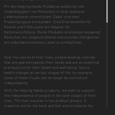
Mit den Helping Hands Produkten wollen wir die
Unabhängigkeit von Menschen in ihren späteren
Lebensphasen unterstützen. Dabei sind zwei
Produktgruppen entstanden: Eine Eincremehilfe für
Rücken und Füße sowie ein Adapter für
Kettenverschlüsse. Beide Produkte sind darauf ausgelegt
Menschen mit eingeschränkten motorischen Fähigkeiten
ein selbstbestimmteres Leben zu ermöglichen.
Over the course of their lives, people develop routines
that are geared towards their needs and are an essential
prerequisite for their health and well-being. Due to
health changes at various stages of life, for example,
some of these rituals can no longer be carried out
independently.
With the Helping Hands products, we want to support
the independence of people in the later stages of their
lives. This has resulted in two product groups: A
creaming aid for the back and feet and an adapter for
chain fasteners. Both products are designed to enable