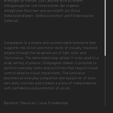
erledigen zu können. Die Leuchte wird zu einem
Alltagsbegleiter und Unterstützer der eigenen
alltäglichen Routinen und verschafft ein Stück
Selbstständigkeit, Selbstsicherheit und Förderung der
Sehkraft.
Compagnon is a mobile and customizable luminaire that
supports the vision and motor skills of visually impaired
people through the targeted use of light color and
illuminance. The deformable loop allows it to be used in a
wide variety of places. Compagnon makes it possible to
perform everyday tasks and activities that require visual
control despite visual impairment. The luminaire
becomes an everyday companion and supporter of one‘s
own daily routines and creates a piece of independence,
self-confidence and promotion of vision.
Bachelor Thesis by: Luisa Friedenstab
PARTICIPANTS