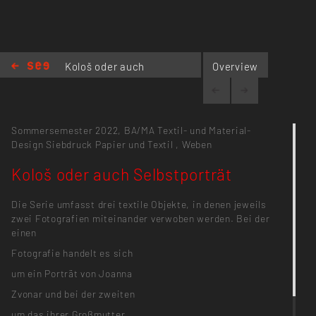
Kološ oder auch
Overview
Selbstporträt
Sommersemester 2022,
BA/MA Textil- und Material-
Design
Siebdruck Papier und Textil
,
Weben
Kološ oder auch Selbstporträt
Die Serie umfasst drei textile Objekte, in denen jeweils
zwei Fotografien miteinander verwoben werden. Bei der
einen
Fotografie handelt es sich
um ein Porträt von Joanna
Zvonar und bei der zweiten
um das ihrer Großmutter