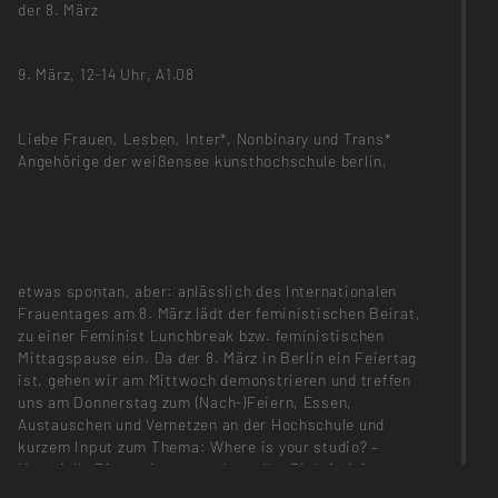
der 8. März
9. März, 12-14 Uhr, A1.08
Liebe Frauen, Lesben, Inter*, Nonbinary und Trans*
Angehörige der weißensee kunsthochschule berlin,
etwas spontan, aber: anlässlich des Internationalen
Frauentages am 8. März lädt der feministischen Beirat,
zu einer Feminist Lunchbreak bzw. feministischen
Mittagspause ein. Da der 8. März in Berlin ein Feiertag
ist, gehen wir am Mittwoch demonstrieren und treffen
uns am Donnerstag zum (Nach-)Feiern, Essen,
Austauschen und Vernetzen an der Hochschule und
kurzem Input zum Thema: Where is your studio? –
Materielle Dimensionen struktureller Diskriminierung
(Rena Onat).