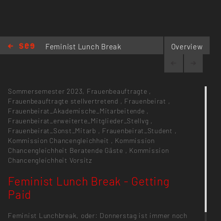
Feminist Lunch Break
Overview
- Getting Paid
Sommersemester 2023,
Frauenbeauftragte
,
Frauenbeauftragte stellvertretend
,
Frauenbeirat
,
Frauenbeirat_Akademische_Mitarbeitende
,
Frauenbeirat_erweiterte_Mitglieder_Stellvg
,
Frauenbeirat_Sonst_Mitarb
,
Frauenbeirat_Student
,
Kommission Chancengleichheit
,
Kommission
Chancengleichheit Beratende Gäste
,
Kommission
Chancengleichheit Vorsitz
Feminist Lunch Break - Getting
Paid
Feminist Lunchbreak, oder: Donnerstag ist immer noch