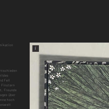
nikation
entschieden
wildes
nd Fell
s Finstern
t, Freunde
Tages über
onne hoch
geswelt