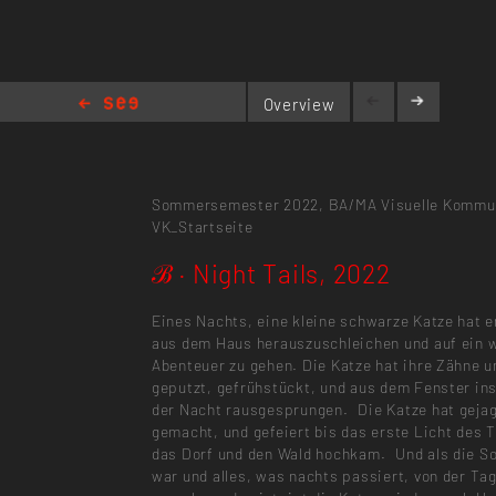
Overview
ℬ · Night Tails, 2022
Sommersemester 2022,
BA/MA Visuelle Kommu
VK_Startseite
ℬ · Night Tails, 2022
Eines Nachts, eine kleine schwarze Katze hat 
aus dem Haus herauszuschleichen und auf ein 
Abenteuer zu gehen. Die Katze hat ihre Zähne u
geputzt, gefrühstückt, und aus dem Fenster in
der Nacht rausgesprungen. Die Katze hat gejag
gemacht, und gefeiert bis das erste Licht des 
das Dorf und den Wald hochkam. Und als die S
war und alles, was nachts passiert, von der Ta