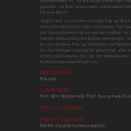
verschwunden ist, ist die Katze wieder nach H
gelaufen, ins Bett gesprungen, und eingeschl
für eine Nacht!
„Night Tails“ ist ein zehn-seitiges Pop-up-Buch
heimliche nächtliche Leben von Katzen. Die Ge
und Illustrationen sind von meiner Kindheit im 
meinem Aufwachsen mit Katzen beeinflusst. Im
es verschiedene Pop-up Techniken und Mechan
die Zeichnungen sind digital gezeichnet, aber t
einem traditionellen Stil, der von altmodischen
Kinderbüchern beeinflusst ist.
PARTICIPANTS
Mia Hall
SUPERVISION
Prof. Wim Westerveld, Prof. Kyung-hwa Cho
PROJECT CATEGORY
PROJECT SUBJECTS
BA/MA Visuelle Kommunikation