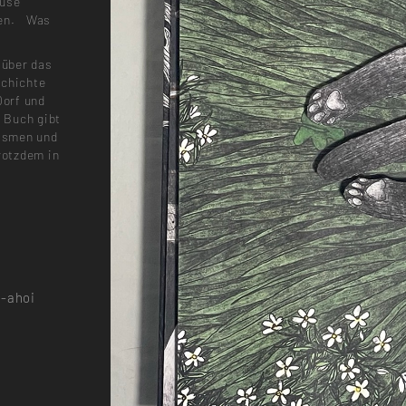
ause
afen. Was
 über das
schichte
Dorf und
 Buch gibt
ismen und
rotzdem in
i-ahoi