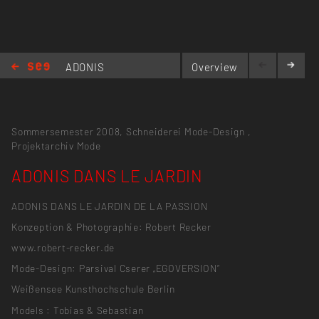
ADONIS
Overview
DANS LE
JARDIN
Sommersemester 2008,
Schneiderei Mode-Design
,
Projektarchiv Mode
ADONIS DANS LE JARDIN
ADONIS DANS LE JARDIN DE LA PASSION
Konzeption & Photographie: Robert Recker
www.robert-recker.de
Mode-Design: Parsival Cserer „EGOVERSION“
Weißensee Kunsthochschule Berlin
Models : Tobias & Sebastian